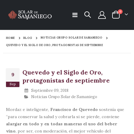
items
0
Toggle
Cart
Nav
NOTICIAS GRUPO SOLAR DE SAMANIEGO
HOME
BLOG
QUEVEDO Y EL SIGLO DE ORO, PROTAGONISTAS DE SEPTIEMBRE
Quevedo y el Siglo de Oro,
9
protagonistas de septiembre
Sep
Septiembre 09, 2018
Noticias Grupo Solar de Samaniego
Mordaz e inteligente,
Francisco de Quevedo
sostenía que
“para conservar la salud y cobrarla si se pierde, conviene
alargar en todo y en todas maneras el uso del beber
vino
, por ser, con moderación, el mejor vehículo del