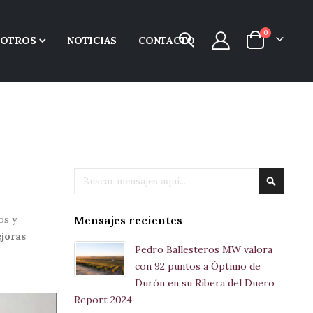
items
0
SOTROS
NOTICIAS
CONTACTO
Cart
Buscar
Buscar
os y
Mensajes recientes
joras
Pedro Ballesteros MW valora
con 92 puntos a Óptimo de
Durón en su Ribera del Duero
Report 2024