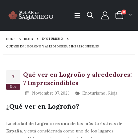
items
0
Toggle
Cart
Nav
ENOTURISMO
HOME
BLOG
QUÉ VER EN LOGROÑO Y ALREDEDORES: 7 IMPRESCINDIBLES
Qué ver en Logroño y alrededores:
7
7 Imprescindibles
Nov
Noviembre 07, 2023
Enoturismo
,
Rioja
¿Qué ver en Logroño?
La
ciudad de Logroño es una de las más turísticas de
España
, y está considerada como uno de los lugares